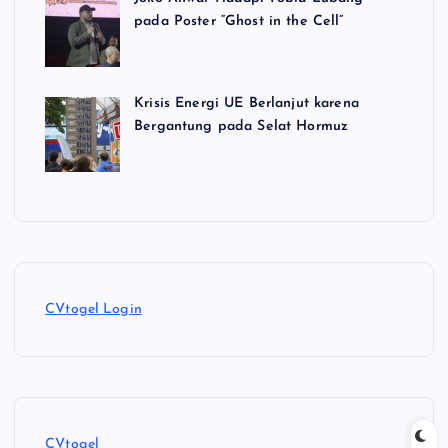
pada Poster “Ghost in the Cell”
Krisis Energi UE Berlanjut karena
Bergantung pada Selat Hormuz
CVtogel Login
CVtogel