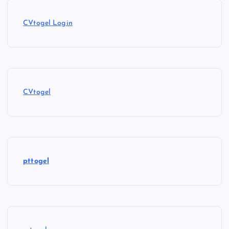
CVtogel Login
CVtogel
pttogel