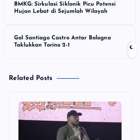
BMKG: Sirkulasi Siklonik Picu Potensi
o
Hujan Lebat di Sejumlah Wilayah
s
Gol Santiago Castro Antar Bologna
t
Taklukkan Torino 2-1
n
a
Related Posts
v
i
g
a