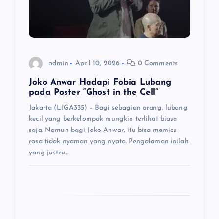
t
i
o
admin
April 10, 2026
0 Comments
Joko Anwar Hadapi Fobia Lubang
n
pada Poster “Ghost in the Cell”
Jakarta (LIGA335) – Bagi sebagian orang, lubang
kecil yang berkelompok mungkin terlihat biasa
saja. Namun bagi Joko Anwar, itu bisa memicu
rasa tidak nyaman yang nyata. Pengalaman inilah
yang justru…