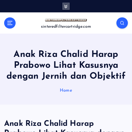
S
k
i
p
sinteredfiltercartridge.com
t
o
c
o
Anak Riza Chalid Harap
n
Prabowo Lihat Kasusnya
t
e
dengan Jernih dan Objektif
n
t
Home
Anak Riza Chalid Harap