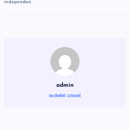
independen
.
admin
purbabet
cvtogel
P