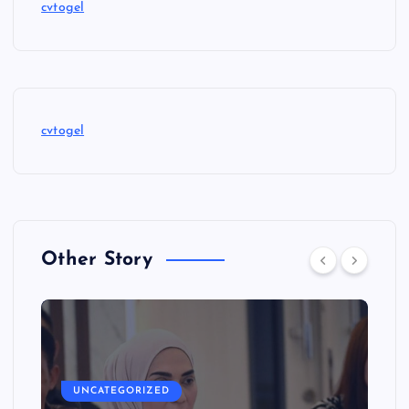
cvtogel
cvtogel
Other Story
UNCATEGORIZED