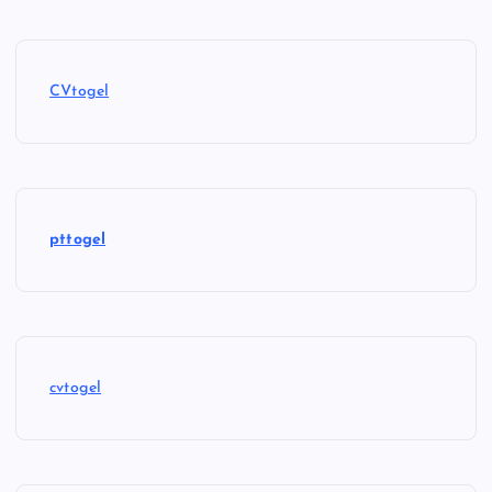
CVtogel
pttogel
cvtogel