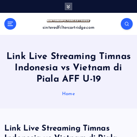
S
k
i
p
sinteredfiltercartridge.com
t
o
c
o
Link Live Streaming Timnas
n
Indonesia vs Vietnam di
t
e
Piala AFF U-19
n
t
Home
Link Live Streaming Timnas