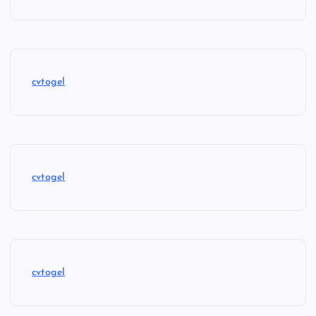
cvtogel
cvtogel
cvtogel