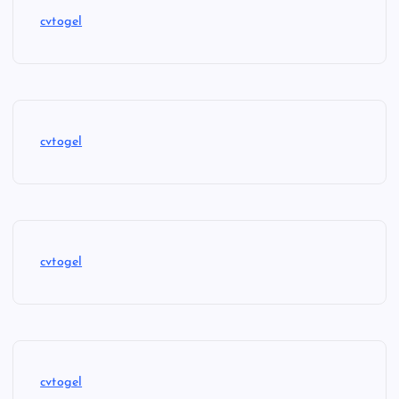
cvtogel
cvtogel
cvtogel
cvtogel