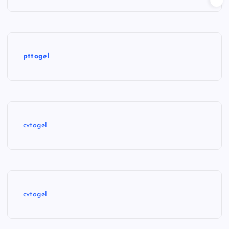
pttogel
cvtogel
cvtogel