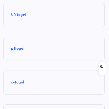
CVtogel
pttogel
cvtogel