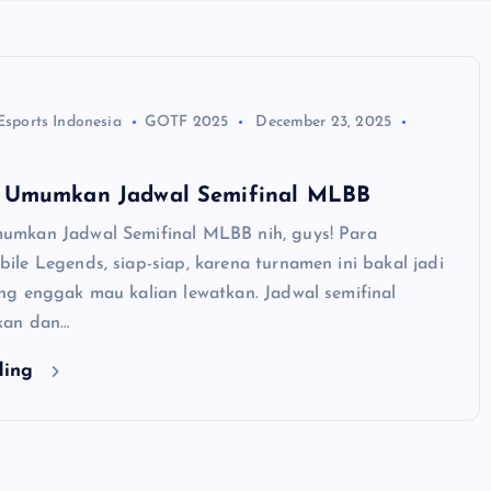
Esports Indonesia
GOTF 2025
December 23, 2025
 Umumkan Jadwal Semifinal MLBB
mkan Jadwal Semifinal MLBB nih, guys! Para
le Legends, siap-siap, karena turnamen ini bakal jadi
g enggak mau kalian lewatkan. Jadwal semifinal
kan dan…
ding