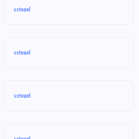
cvtogel
cvtogel
cvtogel
cvtogel