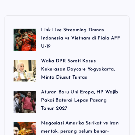
Link Live Streaming Timnas
Indonesia vs Vietnam di Piala AFF
U-19
Waka DPR Soroti Kasus
Kekerasan Daycare Yogyakarta,
Minta Diusut Tuntas
Aturan Baru Uni Eropa, HP Wajib
Pakai Baterai Lepas Pasang
Tahun 2027
Negosiasi Amerika Serikat vs Iran
mentok, perang belum benar-