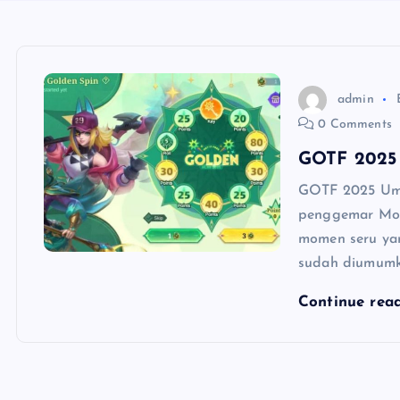
admin
0 Comments
GOTF 2025
GOTF 2025 Umu
penggemar Mobi
momen seru yan
sudah diumum
Continue rea