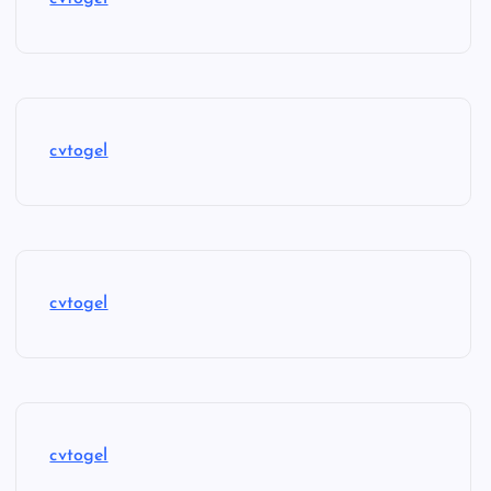
cvtogel
cvtogel
cvtogel