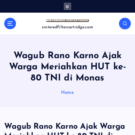
S
k
i
p
sinteredfiltercartridge.com
t
o
c
o
Wagub Rano Karno Ajak
n
Warga Meriahkan HUT ke-
t
e
80 TNI di Monas
n
t
Home
Wagub Rano Karno Ajak Warga