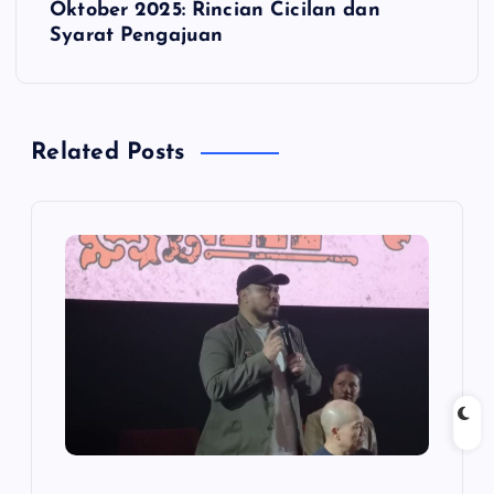
t
Oktober 2025: Rincian Cicilan dan
Syarat Pengajuan
n
a
Related Posts
v
i
g
a
t
i
o