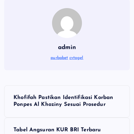
admin
purbabet
cvtogel
P
Khofifah Pastikan Identifikasi Korban
o
Ponpes Al Khoziny Sesuai Prosedur
s
Tabel Angsuran KUR BRI Terbaru