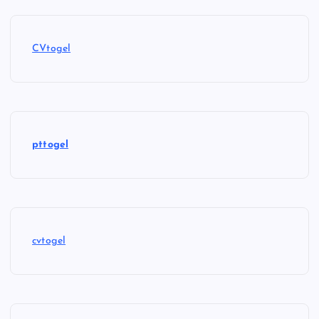
CVtogel
pttogel
cvtogel