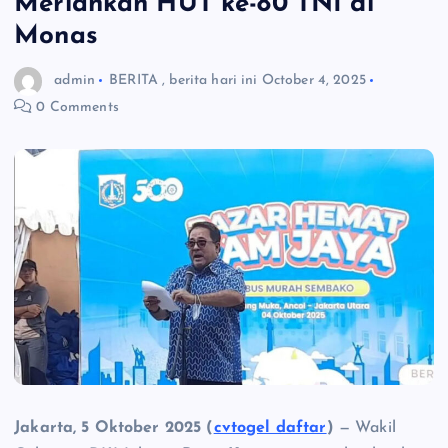
Meriahkan HUT ke-80 TNI di
Monas
admin
BERITA
,
berita hari ini
October 4, 2025
0 Comments
Jakarta, 5 Oktober 2025 (
cvtogel daftar
)
— Wakil