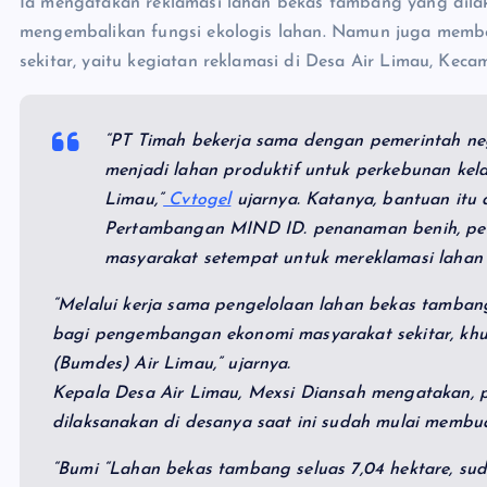
Ia mengatakan reklamasi lahan bekas tambang yang dilak
mengembalikan fungsi ekologis lahan. Namun juga memb
sekitar, yaitu kegiatan reklamasi di Desa Air Limau, Ke
“PT Timah bekerja sama dengan pemerintah ne
menjadi lahan produktif untuk perkebunan ke
Limau,”
Cvtogel
ujarnya. Katanya, bantuan itu 
Pertambangan MIND ID. penanaman benih, pe
masyarakat setempat untuk mereklamasi lahan
“Melalui kerja sama pengelolaan lahan bekas tamban
bagi pengembangan ekonomi masyarakat sekitar, khu
(Bumdes) Air Limau,” ujarnya.
Kepala Desa Air Limau, Mexsi Diansah mengatakan, p
dilaksanakan di desanya saat ini sudah mulai membua
“Bumi “Lahan bekas tambang seluas 7,04 hektare, s