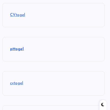
CVtogel
pttogel
cvtogel