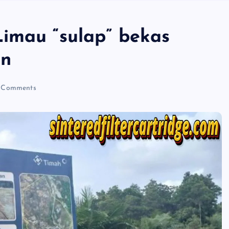
imau “sulap” bekas
an
 Comments