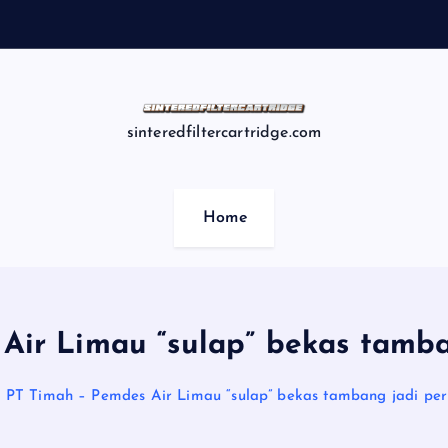
t
i
sinteredfiltercartridge.com
Home
Air Limau “sulap” bekas tamb
PT Timah – Pemdes Air Limau “sulap” bekas tambang jadi pe