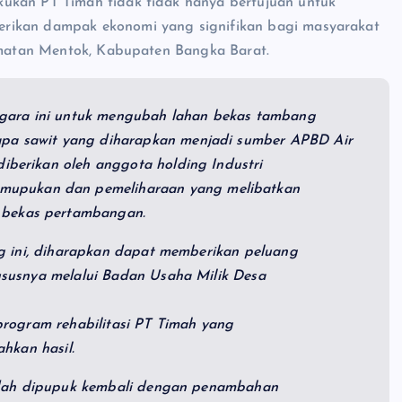
ukan PT Timah tidak tidak hanya bertujuan untuk
erikan dampak ekonomi yang signifikan bagi masyarakat
camatan Mentok, Kabupaten Bangka Barat.
gara ini untuk mengubah lahan bekas tambang
lapa sawit yang diharapkan menjadi sumber APBD Air
diberikan oleh anggota holding Industri
mupukan dan pemeliharaan yang melibatkan
 bekas pertambangan.
g ini, diharapkan dapat memberikan peluang
susnya melalui Badan Usaha Milik Desa
rogram rehabilitasi PT Timah yang
hkan hasil.
udah dipupuk kembali dengan penambahan