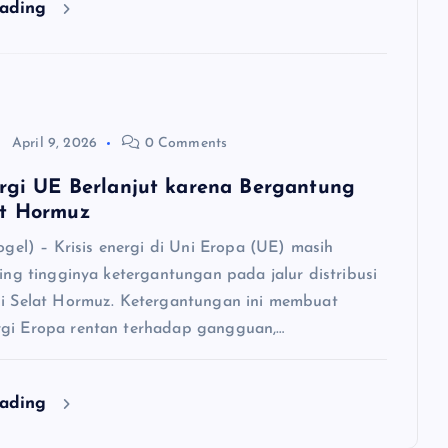
eading
April 9, 2026
0 Comments
ergi UE Berlanjut karena Bergantung
at Hormuz
togel) – Krisis energi di Uni Eropa (UE) masih
ring tingginya ketergantungan pada jalur distribusi
ui Selat Hormuz. Ketergantungan ini membuat
gi Eropa rentan terhadap gangguan,…
eading