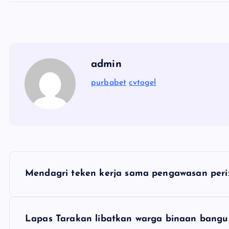
admin
purbabet
cvtogel
P
Mendagri teken kerja sama pengawasan peri
o
s
Lapas Tarakan libatkan warga binaan bangu