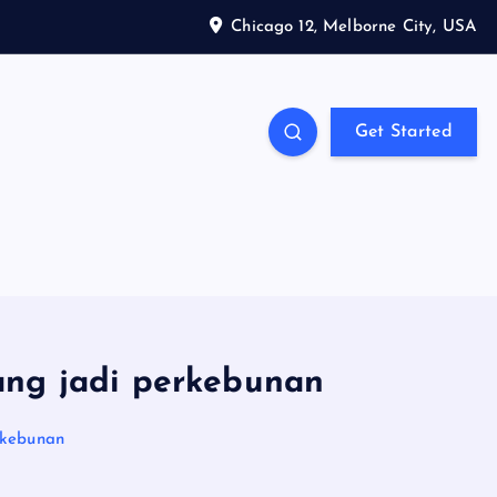
Chicago 12, Melborne City, USA
Get Started
ang jadi perkebunan
rkebunan