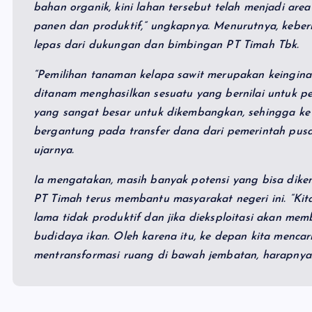
bahan organik, kini lahan tersebut telah menjadi are
panen dan produktif,” ungkapnya. Menurutnya, keber
lepas dari dukungan dan bimbingan PT Timah Tbk.
“Pemilihan tanaman kelapa sawit merupakan keingina
ditanam menghasilkan sesuatu yang bernilai untuk pe
yang sangat besar untuk dikembangkan, sehingga ke 
bergantung pada transfer dana dari pemerintah pusat 
ujarnya.
Ia mengatakan, masih banyak potensi yang bisa dike
PT Timah terus membantu masyarakat negeri ini. “K
lama tidak produktif dan jika dieksploitasi akan me
budidaya ikan. Oleh karena itu, ke depan kita menca
mentransformasi ruang di bawah jembatan, harapnya