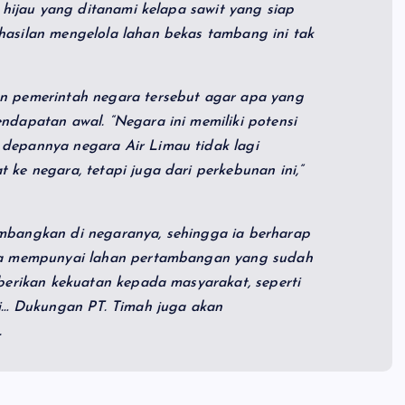
a hijau yang ditanami kelapa sawit yang siap
hasilan mengelola lahan bekas tambang ini tak
n pemerintah negara tersebut agar apa yang
ndapatan awal. “Negara ini memiliki potensi
depannya negara Air Limau tidak lagi
ke negara, tetapi juga dari perkebunan ini,”
mbangkan di negaranya, sehingga ia berharap
ita mempunyai lahan pertambangan yang sudah
mberikan kekuatan kepada masyarakat, seperti
ri… Dukungan PT. Timah juga akan
.