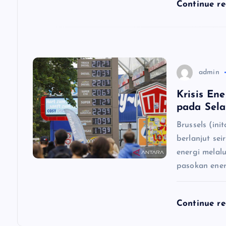
Continue r
i
o
n
admin
Krisis En
pada Sel
Brussels (ini
berlanjut sei
energi melal
pasokan ener
Continue r