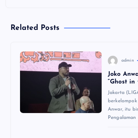
t
n
Related Posts
a
v
admin
Joko Anwa
i
“Ghost in 
Jakarta (LIG
g
berkelompok 
Anwar, itu b
a
Pengalaman i
t