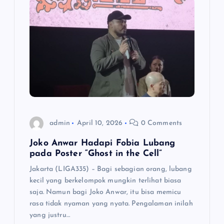
i
g
a
t
i
o
admin
April 10, 2026
0 Comments
Joko Anwar Hadapi Fobia Lubang
n
pada Poster “Ghost in the Cell”
Jakarta (LIGA335) – Bagi sebagian orang, lubang
kecil yang berkelompok mungkin terlihat biasa
saja. Namun bagi Joko Anwar, itu bisa memicu
rasa tidak nyaman yang nyata. Pengalaman inilah
yang justru…