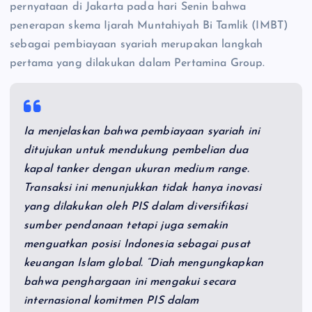
pernyataan di Jakarta pada hari Senin bahwa
penerapan skema Ijarah Muntahiyah Bi Tamlik (IMBT)
sebagai pembiayaan syariah merupakan langkah
pertama yang dilakukan dalam Pertamina Group.
Ia menjelaskan bahwa pembiayaan syariah ini
ditujukan untuk mendukung pembelian dua
kapal tanker dengan ukuran medium range.
Transaksi ini menunjukkan tidak hanya inovasi
yang dilakukan oleh PIS dalam diversifikasi
sumber pendanaan tetapi juga semakin
menguatkan posisi Indonesia sebagai pusat
keuangan Islam global. “Diah mengungkapkan
bahwa penghargaan ini mengakui secara
internasional komitmen PIS dalam