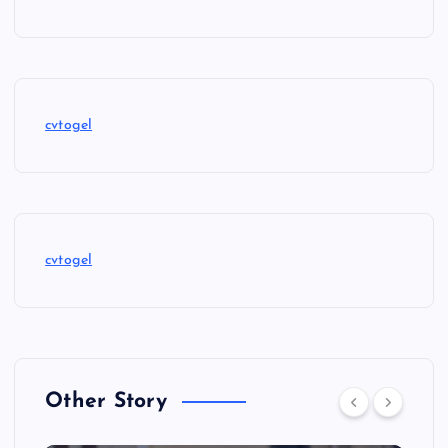
cvtogel
cvtogel
Other Story