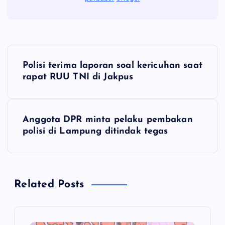
P
Polisi terima laporan soal kericuhan saat
o
rapat RUU TNI di Jakpus
s
Anggota DPR minta pelaku pembakan
t
polisi di Lampung ditindak tegas
n
a
Related Posts
v