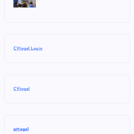
CVtogel Login
CVtogel
pttogel