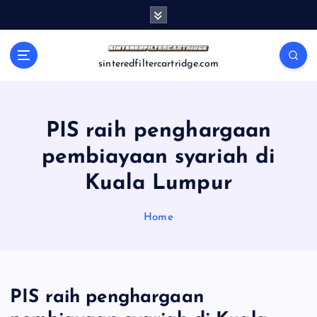
S
k
i
p
sinteredfiltercartridge.com
t
o
c
o
PIS raih penghargaan
n
pembiayaan syariah di
t
e
Kuala Lumpur
n
t
Home
PIS raih penghargaan