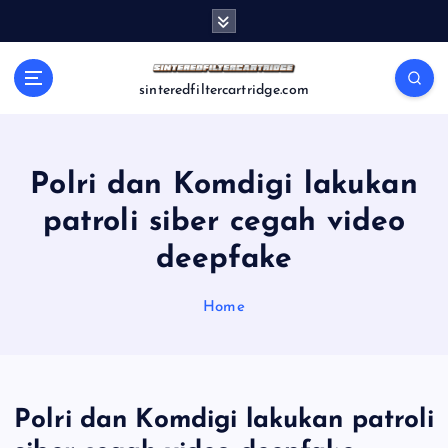
S
k
i
p
sinteredfiltercartridge.com
t
o
c
o
Polri dan Komdigi lakukan
n
patroli siber cegah video
t
e
deepfake
n
t
Home
Polri dan Komdigi lakukan patroli