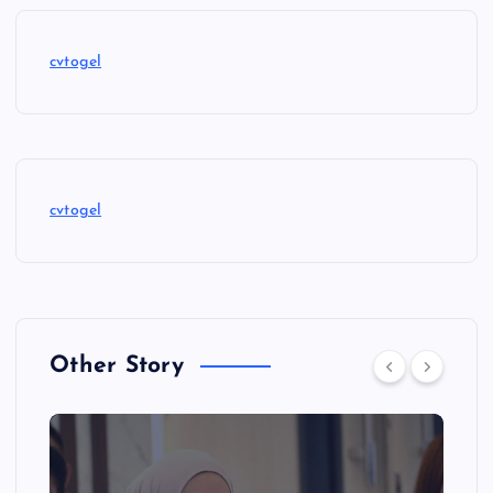
cvtogel
cvtogel
Other Story