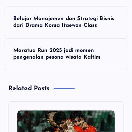
P
Belajar Manajemen dan Strategi Bisnis
o
dari Drama Korea Itaewon Class
s
Maratua Run 2025 jadi momen
t
pengenalan pesona wisata Kaltim
n
a
Related Posts
v
i
g